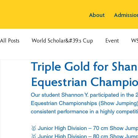
About
Admissio
All Posts
World Scholar&#39;s Cup
Event
W
Triple Gold for Shan
Equestrian Champio
Our student Shannon Y. participated in th
Equestrian Championships (Show Jumping) a
consistent performance in a highly competiti
🥇 Junior High Division – 70 cm Show Jump
🥇 Junior High Division – 80 cm Show Jump