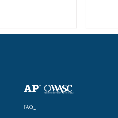
Haruki (Grade 8) Wins Team
Elementary 
Bronze at SIMOC
School Bask
FAQ