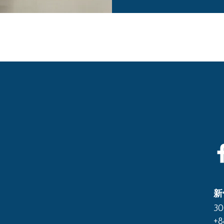
新
3
+8