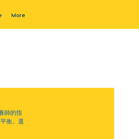
e
More
營養師的指
得平衡。選
。