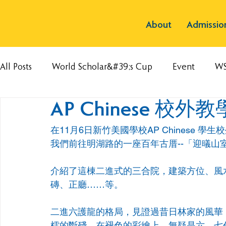
About
Admissio
All Posts
World Scholar&#39;s Cup
Event
W
AP Chinese 校外教
在11月6日新竹美國學校AP Chinese 
我們前往明湖路的一座百年古厝--「迎㬢山
介紹了這棟二進式的三合院，建築方位、風
磚、正廳……等。
二進六護龍的格局，見證過昔日林家的風華
櫺的斷殘、在褪色的彩繪上，無疑是六、七